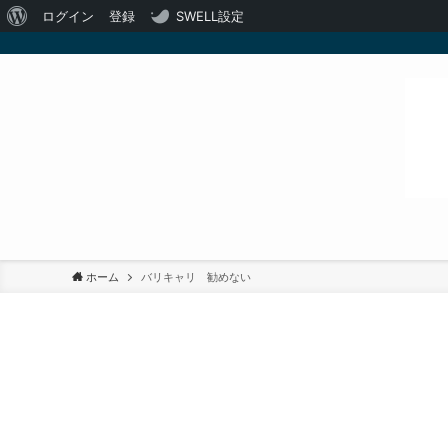
WordPress
ログイン
登録
SWELL設定
に
つ
い
て
ホーム
バリキャリ 勧めない