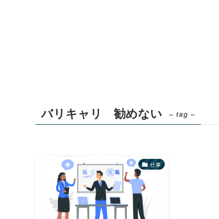
バリキャリ 勧めない
– tag –
仕事