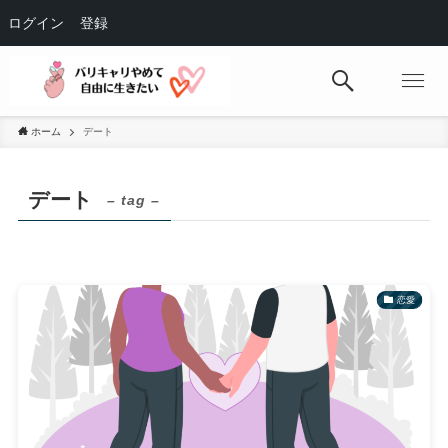
ログイン
登録
ホーム
デート
デート
– tag –
恋愛