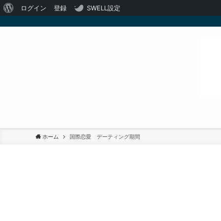
WordPress
ログイン
登録
SWELL設定
に
つ
い
て
ホーム
国際恋愛 デーティング期間