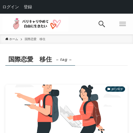
ログイン
登録
ホーム
国際恋愛 移住
国際恋愛 移住
– tag –
旅行/留学