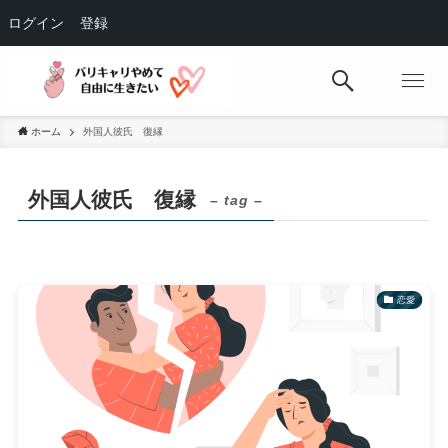
ログイン
登録
ホーム
外国人彼氏 復縁
外国人彼氏 復縁
– tag –
恋愛