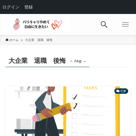
ログイン
登録
ホーム
大企業 退職 後悔
大企業 退職 後悔
– tag –
仕事