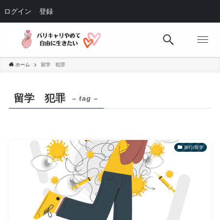
ログイン
登録
ホーム
留学 犯罪
留学 犯罪
– tag –
旅行/留学