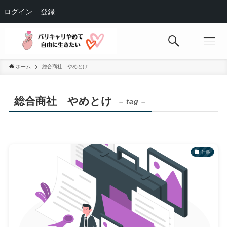
ログイン
登録
ホーム
総合商社 やめとけ
総合商社 やめとけ
– tag –
仕事