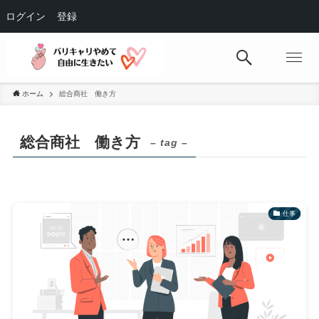
ログイン
登録
ホーム
総合商社 働き方
総合商社 働き方
– tag –
仕事