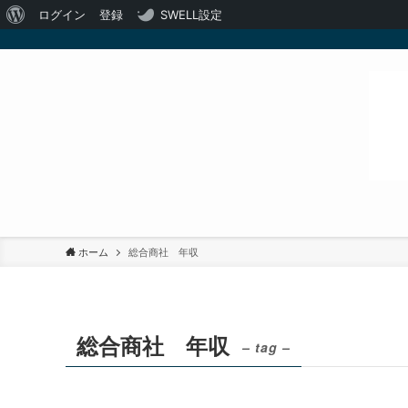
WordPress
ログイン
登録
SWELL設定
に
つ
い
て
ホーム
総合商社 年収
総合商社 年収
– tag –