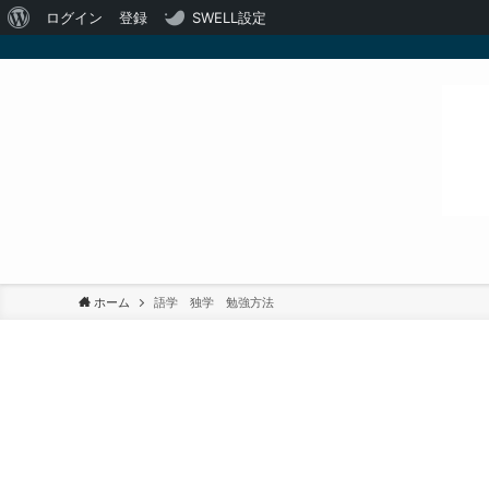
WordPress
ログイン
登録
SWELL設定
に
つ
い
て
ホーム
語学 独学 勉強方法