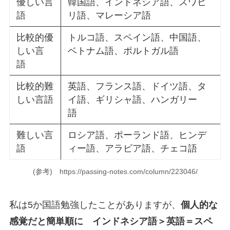
優しい言
韓国語、インドネシア語、スワヒ
語
リ語、マレーシア語
比較的優
トルコ語、スペイン語、中国語、
しい言
ベトナム語、ポルトガル語
語
比較的難
英語、フランス語、ドイツ語、タ
しい言語
イ語、ギリシャ語、ハンガリー
語
難しい言
ロシア語、ポーランド語、ヒンデ
語
ィー語、アラビア語、チェコ語
(参考) https://passing-notes.com/column/223046/
私は5か国語勉強したことがありますが、
個人的な
感覚だと簡単順に インドネシア語＞英語＝スペ