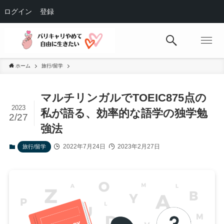
ログイン
登録
ホーム
旅行/留学
マルチリンガルでTOEIC875点の
2023
私が語る、効率的な語学の独学勉
2/27
強法
2022年7月24日
2023年2月27日
旅行/留学