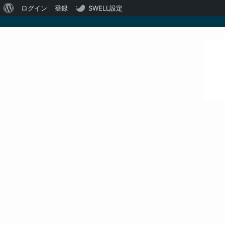
WordPress
ログイン
登録
SWELL設定
に
つ
い
て