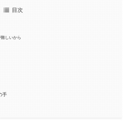
目次
が難しいから
の手