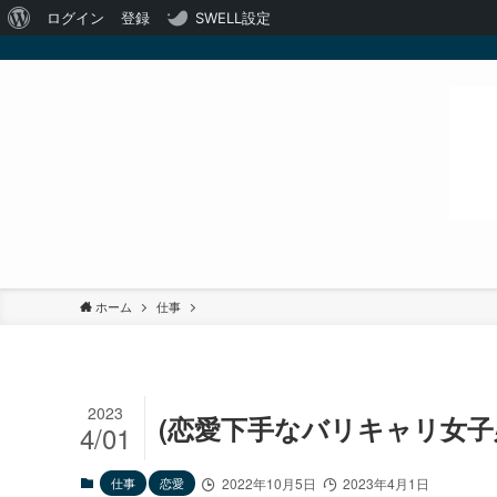
WordPress
ログイン
登録
SWELL設定
に
つ
い
て
ホーム
仕事
2023
(恋愛下手なバリキャリ女子
4/01
仕事
恋愛
2022年10月5日
2023年4月1日