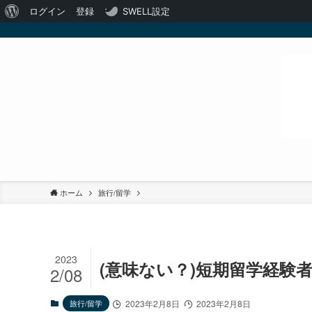
WordPress
ログイン
登録
SWELL設定
に
つ
い
て
ホーム
旅行/留学
2023
(意味ない？)短期留学経験
2/08
旅行/留学
2023年2月8日
2023年2月8日