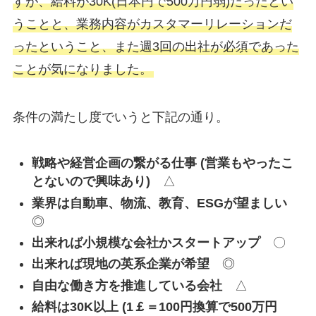
すが、給料が30K(日本円で500万円弱)だったとい
うことと、業務内容がカスタマーリレーションだ
ったということ、また週3回の出社が必須であった
ことが気になりました。
条件の満たし度でいうと下記の通り。
戦略や経営企画の繋がる仕事 (営業もやったこ
とないので興味あり)
△
業界は自動車、物流、教育、ESGが望ましい
◎
出来れば小規模な会社かスタートアップ
〇
出来れば現地の英系企業が希望
◎
自由な働き方を推進している会社
△
給料は30K以上 (1￡＝100円換算で500万円