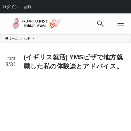
ログイン
登録
ホーム
仕事
(イギリス就活) YMSビザで地方就
2023
3/31
職した私の体験談とアドバイス。